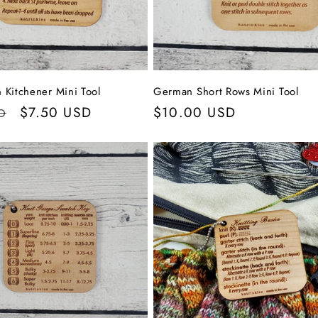
h Kitchener Mini Tool
German Short Rows Mini Tool
r
Verkaufspreis
$7.50 USD
Normaler
$10.00 USD
D
Preis