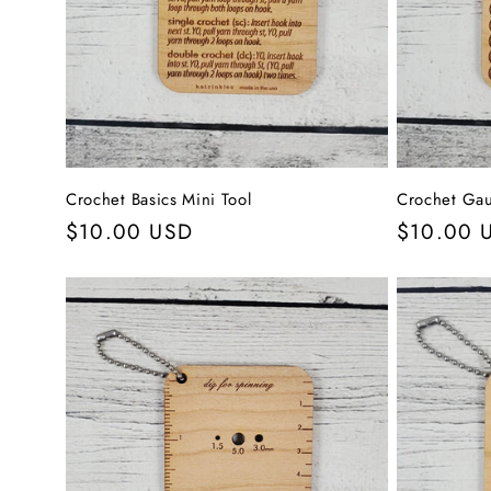
Crochet Basics Mini Tool
Crochet Gau
Normaler
$10.00 USD
Normale
$10.00 
Preis
Preis