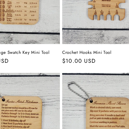
ge Swatch Key Mini Tool
Crochet Hooks Mini Tool
r
USD
Normaler
$10.00 USD
Preis