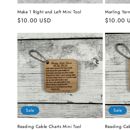
Make 1 Right and Left Mini Tool
Marling Yar
Normaler
$10.00 USD
Normale
$10.00 
Preis
Preis
Sale
Sale
Reading Cable Charts Mini Tool
Reading Cab