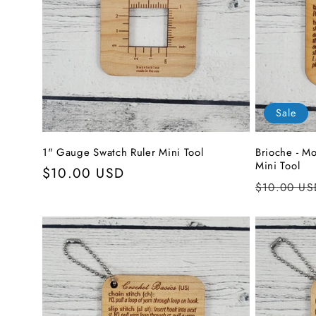
Sale
1" Gauge Swatch Ruler Mini Tool
Brioche - M
Mini Tool
Normaler
$10.00 USD
Normale
$10.00 US
Preis
Preis