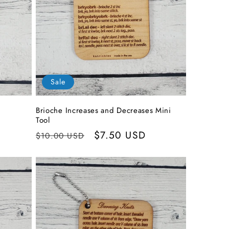
Sale
Brioche Increases and Decreases Mini
Tool
Normaler
Verkaufspreis
$7.50 USD
$10.00 USD
Preis