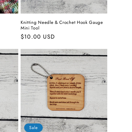
Knitting Needle & Crochet Hook Gauge
Mini Tool
Normaler
$10.00 USD
Preis
Sale