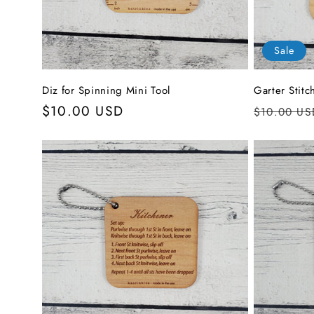
Sale
Diz for Spinning Mini Tool
Garter Stitc
Normaler
$10.00 USD
Normale
$10.00 US
Preis
Preis