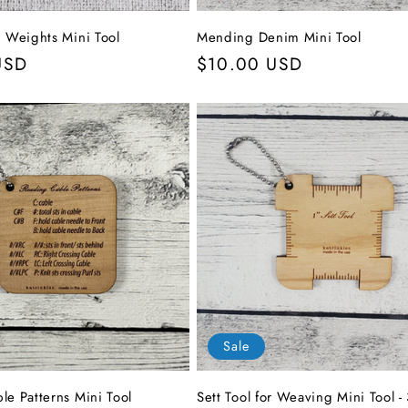
n Weights Mini Tool
Mending Denim Mini Tool
r
USD
Normaler
$10.00 USD
Preis
Sale
le Patterns Mini Tool
Sett Tool for Weaving Mini Tool -