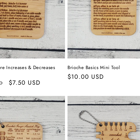
ore Increases & Decreases
Brioche Basics Mini Tool
Normaler
$10.00 USD
r
Verkaufspreis
$7.50 USD
D
Preis