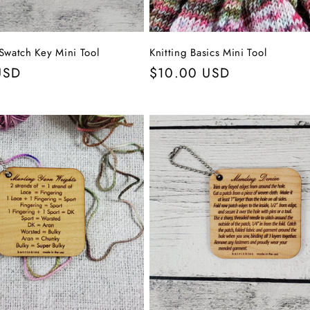
Swatch Key Mini Tool
Knitting Basics Mini Tool
r
USD
Normaler
$10.00 USD
Preis