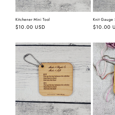
Kitchener Mini Tool
Knit Gauge 
Normaler
$10.00 USD
Normale
$10.00 
Preis
Preis