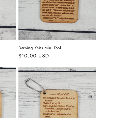
Darning Knits Mini Tool
Normaler
$10.00 USD
Preis