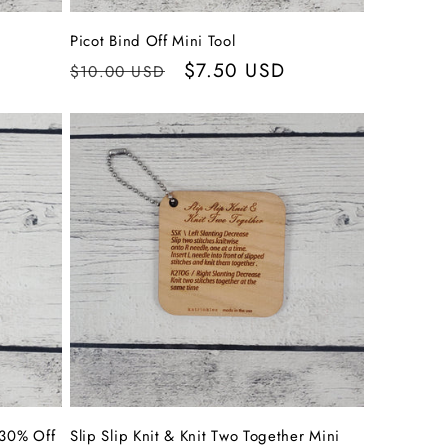
Picot Bind Off Mini Tool
Normaler
Verkaufspreis
$7.50 USD
$10.00 USD
Preis
 30% Off
Slip Slip Knit & Knit Two Together Mini