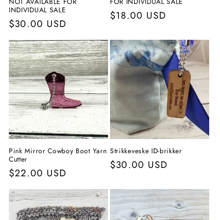
NOT AVAILABLE FOR
FOR INDIVIDUAL SALE
INDIVIDUAL SALE
Vanlig
$18.00 USD
Vanlig
$30.00 USD
pris
pris
Pink Mirror Cowboy Boot Yarn
Strikkeveske ID-brikker
Cutter
Vanlig
$30.00 USD
Vanlig
$22.00 USD
pris
pris