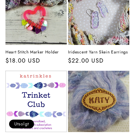
Heart Stitch Marker Holder
Iridescent Yarn Skein Earrings
Vanlig
$18.00 USD
Vanlig
$22.00 USD
pris
pris
Utsolgt