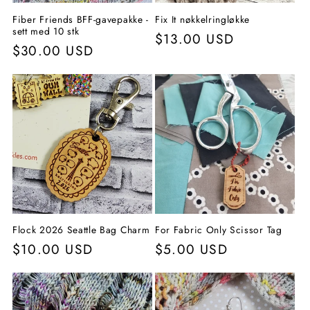
Fiber Friends BFF-gavepakke -
Fix It nøkkelringløkke
sett med 10 stk
Vanlig
$13.00 USD
Vanlig
$30.00 USD
pris
pris
Flock 2026 Seattle Bag Charm
For Fabric Only Scissor Tag
Vanlig
$10.00 USD
Vanlig
$5.00 USD
pris
pris