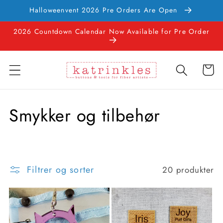
Hopp til
Halloweenvent 2026 Pre Orders Are Open
innholdet
2026 Countdown Calendar Now Available for Pre Order
Handlevo
S
Smykker og tilbehør
a
m
Filtrer og sorter
20 produkter
l
i