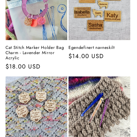
n
g
:
Cat Stitch Marker Holder Bag
Egendefinert navneskilt
Charm - Lavender Mirror
Vanlig
$14.00 USD
Acrylic
pris
Vanlig
$18.00 USD
pris