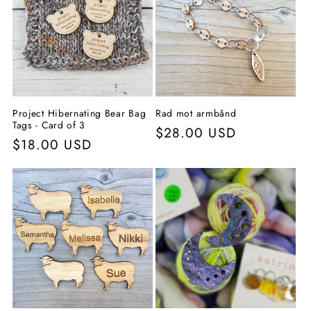
Project Hibernating Bear Bag
Rad mot armbånd
Tags - Card of 3
Vanlig
$28.00 USD
Vanlig
$18.00 USD
pris
pris