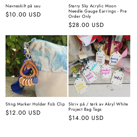
Navneskilt på sau
Starry Sky Acrylic Moon
Needle Gauge Earrings - Pre
Vanlig
$10.00 USD
Order Only
pris
Vanlig
$28.00 USD
pris
Sting Marker Holder Fob Clip
Skriv på / tørk av Akryl White
Project Bag Tags
Vanlig
$12.00 USD
Vanlig
$14.00 USD
pris
pris